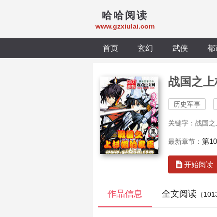
哈哈阅读
www.gzxiulai.com
首页
玄幻
武侠
都
战国之上
历史军事
关键字：战国之上
第10
最新章节：
开始阅读
作品信息
全文阅读
（10