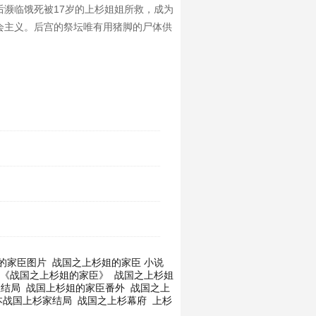
濒临饿死被17岁的上杉姐姐所救，成为
会主义。后宫的祭坛唯有用猪脚的尸体供
的家臣图片
战国之上杉姐的家臣 小说
《战国之上杉姐的家臣》
战国之上杉姐
臣结局
战国上杉姐的家臣番外
战国之上
本战国上杉家结局
战国之上杉幕府
上杉