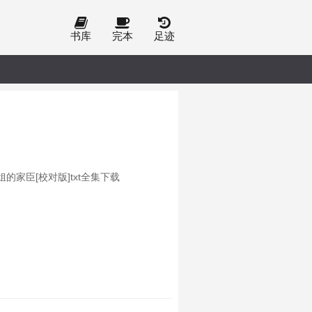
书库
完本
足迹
姐的家臣[校对版]txt全集下载