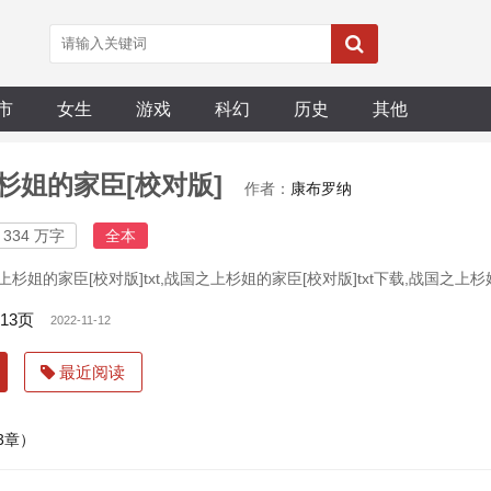
市
女生
游戏
科幻
历史
其他
杉姐的家臣[校对版]
作者：
康布罗纳
334 万字
全本
杉姐的家臣[校对版]txt,战国之上杉姐的家臣[校对版]txt下载,战国之上杉
13页
2022-11-12
最近阅读
13章）